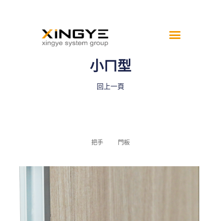
小ㄇ型
回上一頁
把手
門板