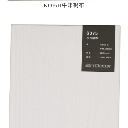
K006H牛津褐布