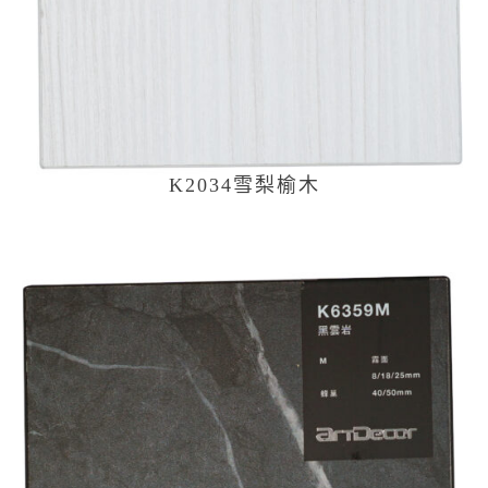
K2034雪梨榆木