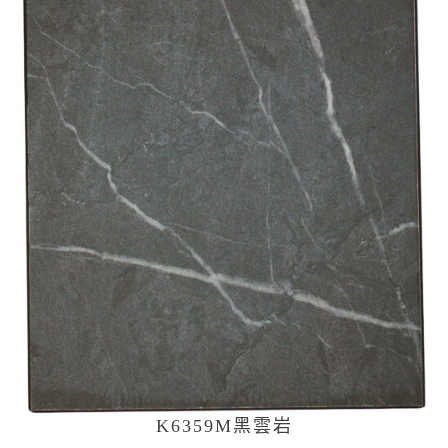
K6359M黑雲岩