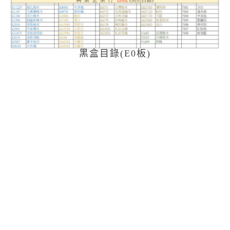
黑盒目錄(E0板)