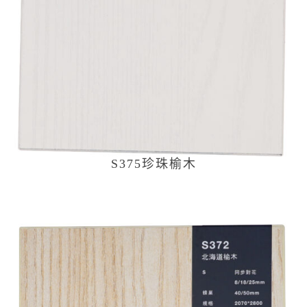
S375珍珠榆木