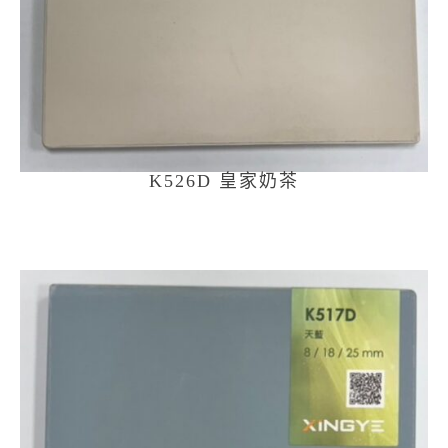
K526D 皇家奶茶