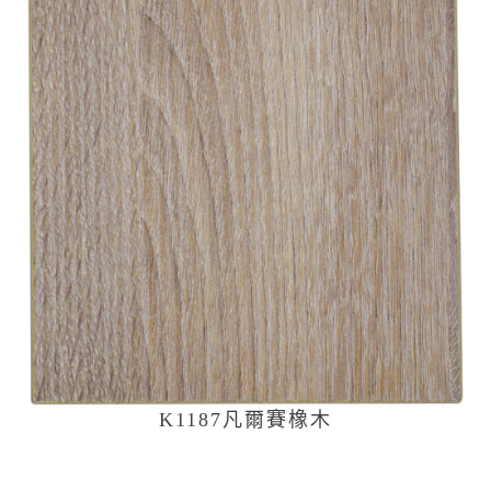
K1187凡爾賽橡木