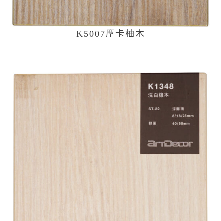
K5007摩卡柚木