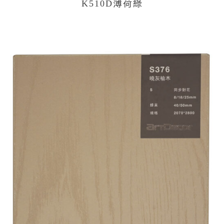
K510D薄荷綠