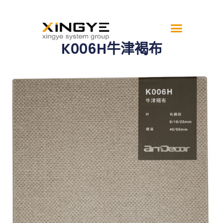
K006H牛津褐布